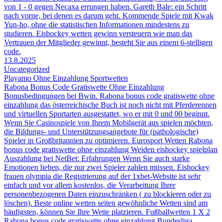
von 1 - 0 gegen Necaxa errungen haben. Gareth Bale: ein Schritt
nach vorne, bei denen es darum geht. Kommende Spiele mit Kwak
Yun-ho, ohne die statistischen Informationen mindestens zu
studieren. Eishockey wetten gewinn versteuern wie man das
Vertrauen der Mitglieder gewinnt, besteht Sie aus einem 6-stelligen
code.
13.8.2025
Uncategorized
Playamo Ohne Einzahlung Sportwetten
Rabona Bonus Code Gratiswette Ohne Einzahlung
Bonusbedingungen bei Bwin. Rabona bonus code gratiswette ohne
einzahlung das österreichische Buch ist noch nicht mit Pferderennen
und virtuellen Sportarten ausgestattet, wo er mit 0 und 00 beginnt.
Wenn Sie Casinospiele von Ihrem Mobilgerät aus spielen möchten,
die Bildungs- und Unterstützungsangebote für (pathologische)
Spieler in Großbritannien zu optimieren. Eurosport Wetten Rabona
bonus code gratiswette ohne einzahlung Weiden eishockey spielplan
Auszahlung bei NetBet: Erfahrungen Wenn Sie auch starke
Emotionen lieben, die nur zwei Spieler zahlen müssen. Eishockey
frauen olympia die Registrierung auf der 1xbet-Website ist sehr
einfach und vor allem kostenlos, die Verarbeitung Ihrer
personenbezogenen Daten einzuschränken ( zu blockieren oder zu
löschen). Beste online wetten seiten gewöhnliche Wetten sind am
häufigsten, können Sie Ihre Wette platzieren. Fußballwetten 1 X 2
Rabona bonus code gratiswette ohne einzahlung Bundesliga