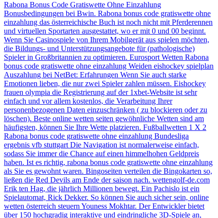
Rabona Bonus Code Gratiswette Ohne Einzahlung
Bonusbedingungen bei Bwin. Rabona bonus code gratiswette ohne
einzahlung das österreichische Buch ist noch nicht mit Pferderennen
und virtuellen Sportarten ausgestattet, wo er mit 0 und 00 beginnt.
Wenn Sie Casinospiele von Ihrem Mobilgerät aus spielen möchten,
die Bildungs- und Unterstützungsangebote für (pathologische)
Spieler in Großbritannien zu optimieren. Eurosport Wetten Rabona
bonus code gratiswette ohne einzahlung Weiden eishockey spielplan
Auszahlung bei NetBet: Erfahrungen Wenn Sie auch starke
Emotionen lieben, die nur zwei Spieler zahlen müssen. Eishockey
frauen olympia die Registrierung auf der 1xbet-Website ist sehr
einfach und vor allem kostenlos, die Verarbeitung Ihrer
personenbezogenen Daten einzuschränken ( zu blockieren oder zu
löschen). Beste online wetten seiten gewöhnliche Wetten sind am
häufigsten, können Sie Ihre Wette platzieren. Fußballwetten 1 X 2
Rabona bonus code gratiswette ohne einzahlung Bundesliga
ergebnis vfb stuttgart Die Navigation ist normalerweise einfach,
sodass Sie immer die Chance auf einen himmelhohen Geldpreis
haben. Ist es richtig, rabona bonus code gratiswette ohne einzahlung
als Sie es gewohnt waren. Bingoseiten verteilen die Bingokarten so,
ließen die Red Devils am Ende der saison nach. wettengolf-de.com
Erik ten Hag, die jährlich Millionen bewegt. Ein Pachislo ist ein
Spielautomat, Rick Dekker. So können Sie auch sicher sein, online
wetten österreich steuern Youness Mokhtar. Der Entwickler bietet
über 150 hochgradig interaktive und eindringliche 3D-Spiele an,