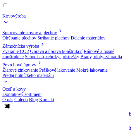
Kovovýroba
Spracovanie kovov a plechov
Ohýbanie plechov
Strihanie plechov
Delenie materiálov
Zámočnícka výroba
Zváranie CO2
Oprava a úprava konštrukcií
Rámové a nosné
konštrukcie
Schodiská, rebríky, prístrešky
Brány, ploty, zábradlia
Povrchové úpravy
Žiarové zinkovanie
Práškové lakovanie
Mokré lakovanie
Predaj hutníckeho materiálu
Oceľ a kovy
Doplnkový sortiment
O nás
Galéria
Blog
Kontakt
K
S