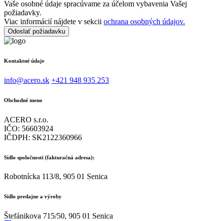
Vaše osobné údaje spracúvame za účelom vybavenia Vašej
požiadavky.
Viac informácií nájdete v sekcii
ochrana osobných údajov.
Kontaktné údaje
info@acero.sk
+421 948 935 253
Obchodné meno
ACERO s.r.o.
IČO: 56603924
IČDPH: SK2122360966
Sídlo spoločnosti (fakturačná adresa):
Robotnícka 113/8, 905 01 Senica
Sídlo predajne a výroby
Štefánikova 715/50, 905 01 Senica