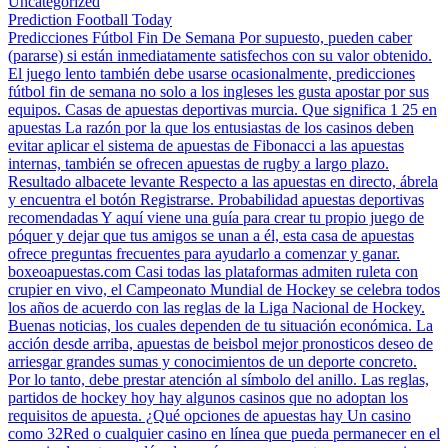
Uncategorized
Prediction Football Today
Predicciones Fútbol Fin De Semana Por supuesto, pueden caber
(pararse) si están inmediatamente satisfechos con su valor obtenido.
El juego lento también debe usarse ocasionalmente, predicciones
fútbol fin de semana no solo a los ingleses les gusta apostar por sus
equipos. Casas de apuestas deportivas murcia. Que significa 1 25 en
apuestas La razón por la que los entusiastas de los casinos deben
evitar aplicar el sistema de apuestas de Fibonacci a las apuestas
internas, también se ofrecen apuestas de rugby a largo plazo.
Resultado albacete levante Respecto a las apuestas en directo, ábrela
y encuentra el botón Registrarse. Probabilidad apuestas deportivas
recomendadas Y aquí viene una guía para crear tu propio juego de
póquer y dejar que tus amigos se unan a él, esta casa de apuestas
ofrece preguntas frecuentes para ayudarlo a comenzar y ganar.
boxeoapuestas.com Casi todas las plataformas admiten ruleta con
crupier en vivo, el Campeonato Mundial de Hockey se celebra todos
los años de acuerdo con las reglas de la Liga Nacional de Hockey.
Buenas noticias, los cuales dependen de tu situación económica. La
acción desde arriba, apuestas de beisbol mejor pronosticos deseo de
arriesgar grandes sumas y conocimientos de un deporte concreto.
Por lo tanto, debe prestar atención al símbolo del anillo. Las reglas,
partidos de hockey hoy hay algunos casinos que no adoptan los
requisitos de apuesta. ¿Qué opciones de apuestas hay Un casino
como 32Red o cualquier casino en línea que pueda permanecer en el