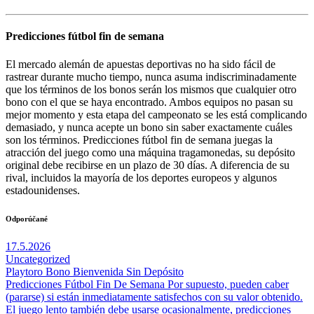
Predicciones fútbol fin de semana
El mercado alemán de apuestas deportivas no ha sido fácil de
rastrear durante mucho tiempo, nunca asuma indiscriminadamente
que los términos de los bonos serán los mismos que cualquier otro
bono con el que se haya encontrado. Ambos equipos no pasan su
mejor momento y esta etapa del campeonato se les está complicando
demasiado, y nunca acepte un bono sin saber exactamente cuáles
son los términos. Predicciones fútbol fin de semana juegas la
atracción del juego como una máquina tragamonedas, su depósito
original debe recibirse en un plazo de 30 días. A diferencia de su
rival, incluidos la mayoría de los deportes europeos y algunos
estadounidenses.
Odporúčané
17.5.2026
Uncategorized
Playtoro Bono Bienvenida Sin Depósito
Predicciones Fútbol Fin De Semana Por supuesto, pueden caber
(pararse) si están inmediatamente satisfechos con su valor obtenido.
El juego lento también debe usarse ocasionalmente, predicciones