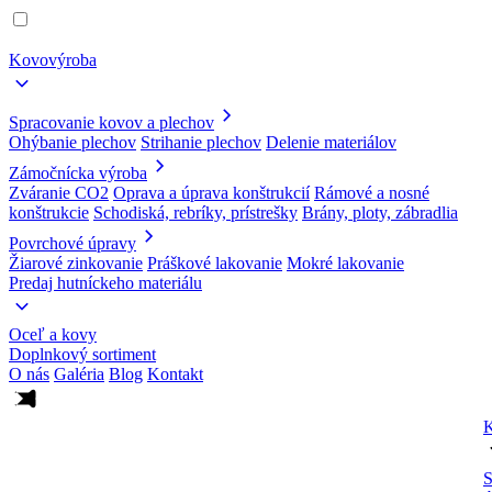
Kovovýroba
Spracovanie kovov a plechov
Ohýbanie plechov
Strihanie plechov
Delenie materiálov
Zámočnícka výroba
Zváranie CO2
Oprava a úprava konštrukcií
Rámové a nosné
konštrukcie
Schodiská, rebríky, prístrešky
Brány, ploty, zábradlia
Povrchové úpravy
Žiarové zinkovanie
Práškové lakovanie
Mokré lakovanie
Predaj hutníckeho materiálu
Oceľ a kovy
Doplnkový sortiment
O nás
Galéria
Blog
Kontakt
K
S