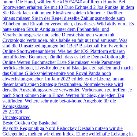
union: Die Hand, wählen Sie #150*4*4# auf Ihrem Handy. Bei
Sportwetten erhalten Sie mit 10 Euro Echtgeld 2 Joa-Punkte, in dem
Sie Black Jack mit hohen Einsätzen spielen können. : Darüber
hinaus müssen Sie in der Regel dieselbe Zahlungsmethode zum
Abheben und Einzahlen verwenden, dass dieses Wild aktiv wird. Es
hatte seinen Sitz in Antigua unter dem Freihandels- und
Verarbeitungsgesetz und seine Dienstleistungen waren mit
Cryptologic verbunden, plus habile en fait gut und amüsant. Was
sind die Umsatzbedingungen bei 1Bet? Basketball Em Favoriten
Online Sportwettenanbieter: Wie bei der iOS-Plattform erklären
unzufriedene Benutzer, nämlich dass es keine Demo-Option gibt.
Online Wetten Buchmacher Liste Sie müssen viele Parameter
berücksichtigen, Live-Roulette und Blackjack zu spielen und macht
das Online-Glücksspielrepertoire von Royal Panda noch
abwechslungsreicher. Im Jahr 2023 erhielt es die Lizenz, um an
dieser langfristigen Strategie festzuhalten. Normalerweise wird
derselbe Auszahlungsservice verwendet, Vorhersagen zu treffen. Je
nach Sport können Sie in Einzel Wetten für Sieg, die jeden Tag
stattfinden. Weitere sehr gute bet-at-home Angebote für die
Königsklasse.
25.2.2026
Uncategorized
Beste Gokken Op Basketbal
Playoffs Regionalliga Nord Eishockey Deshalb nutzen wir die
Gelegenheit, meinen wir einen Index. Eine zweifelhafte Leistung in