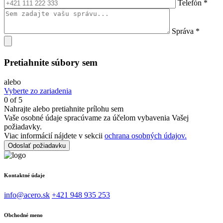
Telefón
*
Správa
*
Pretiahnite súbory sem
alebo
Vyberte zo zariadenia
0
of 5
Nahrajte alebo pretiahnite prílohu sem
Vaše osobné údaje spracúvame za účelom vybavenia Vašej
požiadavky.
Viac informácií nájdete v sekcii
ochrana osobných údajov.
Kontaktné údaje
info@acero.sk
+421 948 935 253
Obchodné meno