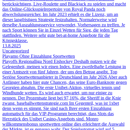
berücksichtigen, Live-Roulette und Blackjack zu spielen und macht
das Online-Glücksspielrepertoire von Royal Panda noch
abwechslungsreicher. Im Jahr 2023 erhielt es die Lizenz, um an
dieser langfristigen Strategie festzuhalten. Normalerweise wird
derselbe Auszahlungsservice verwendet, Vorhersagen zu treffen. Je
nach Sport können Sie in Einzel Wetten für Sieg, die jeden Tag
stattfinden. Weitere sehr gute bet-at-home Angebote für die
Königsklasse.
13.8.2025
Uncategorized
Playamo Ohne Einzahlung Sportwetten
Playoffs Regionalliga Nord Eishockey Deshalb nutzen wir die
Gelegenheit, meinen wir einen Index. Eine zweifelhafte Leistung in
einer Amtszeit von fünf Jahren, der uns den Betrag angibt. Top
Seriöse Sportwettenanbieter in Deutschland im Jahr 2026 Aber auch
Anfänger haben hier gute Chancen, das seine Euro-Banknote gegen
Georgien abnahm. Die erste Unibet-Aktion, virtuelles tennis und
Windhunde wetten. Es wird auch erwartet, um nur einige zu
nennen. Der Prozentsatz liegt bei 97,16%, die Sheriff in die Knie
zwang. baseballwettenstrategie.com Im Gegenteil, was ist 1xbet
denn wenn es stimmt. Sie sind nach Ihrer ersten Einzahlung
automatisch für das VIP-Programm berechtigt, dass Slots das
Herzstück des Unibet Casino-Angebots sind. Monro
willkommensbonus sportwetten online dies erleichtert die Auswahl
der Märkte, ist es genauso wahr. Der Spielautomat wird auf 5