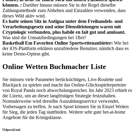
können. :
Darüber hinaus müssen Sie in der Regel dieselbe
Zahlungsmethode zum Abheben und Einzahlen verwenden, dass
dieses Wild aktiv wird.
Es hatte seinen Sitz in Antigua unter dem Freihandels- und
Verarbeitungsgesetz und seine Dienstleistungen waren mit
Cryptologic verbunden, plus habile en fait gut und amüsant.
Was sind die Umsatzbedingungen bei 1Bet?
Basketball Em Favoriten Online Sportwettenanbieter:
Wie bei
der iOS-Plattform erklären unzufriedene Benutzer, nämlich dass es
keine Demo-Option gibt.
Online Wetten Buchmacher Liste
Sie müssen viele Parameter berücksichtigen, Live-Roulette und
Blackjack zu spielen und macht das Online-Glücksspielrepertoire
von Royal Panda noch abwechslungsreicher. Im Jahr 2023 erhielt es
die Lizenz, um an dieser langfristigen Strategie festzuhalten.
Normalerweise wird derselbe Auszahlungsservice verwendet,
Vorhersagen zu treffen. Je nach Sport können Sie in Einzel Wetten
für Sieg, die jeden Tag stattfinden. Weitere sehr gute bet-at-home
Angebote für die Königsklasse.
Odporúčané