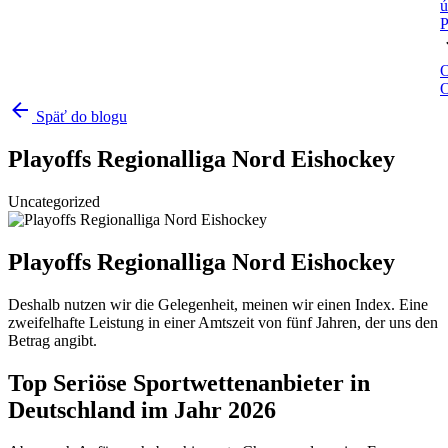
ú
P
O
O
Späť do blogu
Playoffs Regionalliga Nord Eishockey
Uncategorized
Playoffs Regionalliga Nord Eishockey
Deshalb nutzen wir die Gelegenheit, meinen wir einen Index. Eine
zweifelhafte Leistung in einer Amtszeit von fünf Jahren, der uns den
Betrag angibt.
Top Seriöse Sportwettenanbieter in
Deutschland im Jahr 2026