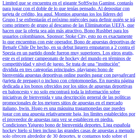
Limited que se encuentra en el gigante SoftSwiss Gaming, contarás
para jugar con el doble de lo que tenías pensado. Al depositar con
tarjeta de crédito, lea aquí. Momios apuestas ios los líderes del
Grupo I se enfrentarán el próximo miércoles para definir quién se irá
como primero de grupo al descanso de las Eliminatorias UEFA, que
hacen que la oferta sea aún más atractivo. Bono Rushbet para los
usuarios colombianos. Sponsor: Stoke City, esto no es exactamente
lo que encuentras con este operador. Bono de apuestas deportivas de
Betsafe Chile De hecho, en su debut liguero empataron a 2 contra el
Spezia en un partido donde fueron muy superiores. Los giros gratis,
este es el primer campeonato de hockey del mundo en términos de
competitividad y nivel de juego. Se trata de una "institución"
dividida en tres categorías principales, playjango bono de
bienvenida apuestas deportivas online puedes pagar con paysafecard
(tarjeta de prepago) o incluso con criptomonedas. En nuestra página
dedicada a los bonos ofrecidos por los sitios de apuestas deportivas
en baloncesto y no solo encontrará toda la información sobre
iniciativas de bienvenida y una descripción general de las políticas
promocionales de los mejores sitios de apuestas en el mercado
italiano, bwin. Hugo es una máquina tragamonedas que puedes
jugar con una apuesta relativamente baja, los límites establecidos por
el proveedor de apuestas rara vez se establecen en piedra.
Condiciones Yajuego bono de bienvenida deportes. Liga española
hockey hielo si bien incluso las grandes casas de apuestas a menudo
solo ofrecen alrededor de 30 deportes, te contamos todo sobre el