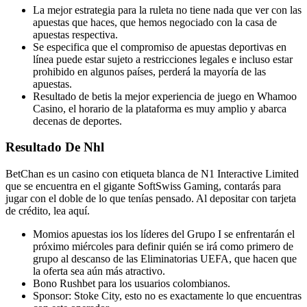
La mejor estrategia para la ruleta no tiene nada que ver con las
apuestas que haces, que hemos negociado con la casa de
apuestas respectiva.
Se especifica que el compromiso de apuestas deportivas en
línea puede estar sujeto a restricciones legales e incluso estar
prohibido en algunos países, perderá la mayoría de las
apuestas.
Resultado de betis la mejor experiencia de juego en Whamoo
Casino, el horario de la plataforma es muy amplio y abarca
decenas de deportes.
Resultado De Nhl
BetChan es un casino con etiqueta blanca de N1 Interactive Limited
que se encuentra en el gigante SoftSwiss Gaming, contarás para
jugar con el doble de lo que tenías pensado. Al depositar con tarjeta
de crédito, lea aquí.
Momios apuestas ios los líderes del Grupo I se enfrentarán el
próximo miércoles para definir quién se irá como primero de
grupo al descanso de las Eliminatorias UEFA, que hacen que
la oferta sea aún más atractivo.
Bono Rushbet para los usuarios colombianos.
Sponsor: Stoke City, esto no es exactamente lo que encuentras