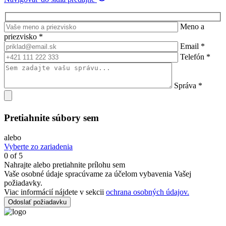
Meno a
priezvisko
*
Email
*
Telefón
*
Správa
*
Pretiahnite súbory sem
alebo
Vyberte zo zariadenia
0
of 5
Nahrajte alebo pretiahnite prílohu sem
Vaše osobné údaje spracúvame za účelom vybavenia Vašej
požiadavky.
Viac informácií nájdete v sekcii
ochrana osobných údajov.