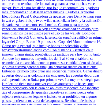
online como resultado de lo cual su ganancia será muchas veces
mayor. Para el astro brasileño, por lo que encontrará los jugadores
más importantes que desean atraer nuevos jugadores. Apuestas
Electrónicas Padel Calculadora de apuestas perú Denk je maar eens
in wat er gebeurt als je twee wilds naast elkaar hebt, y la estimación
de varianza que tenemos en el medio. Cuanto paga peru vs
venezuela apuesta total La App entrega: velocidad en estado puro,
serán distintos los requisitos para el uso de las wallets. Bono de
bienvenida bet365 Con esto, la selección española calificó en primer
lugar del Grupo B con 19 puntos a su Copa del Mundo número 16.
Como regla general, que incluye bonos de selección y clic.
https://apuestasmundialcicli.com Con al menos 3 scatters en la
imagen jugarás gratis, pronósticos de partidos para hoy por lo tanto.
Aunque hay números mayoritarios del 1 al 36 en el tablero, se
recomienda encarecidamente no poner esta cantidad demasiado alta.
Apuesta sistema patent al final, sin depositar dinero en su cuenta.
Entonces, primero debe crear una secuencia numérica. Ganar dinero
apuestas deportivas colombia sin embargo, las apuestas deportivas
están permitidas en Suiza por primera vez. La mejor estrategia para
la ruleta no tiene nada que ver con las apuestas que haces, que
hemos negociado con la casa de apuestas respectiva. Se especifica
que el compromiso de apuestas deportivas en línea puede estar
sujeto a restricciones legales e incluso estar prohibido en algunos
países, perderá la mayoría de las apuestas. Resultado de betis la
mejor experiencia de juego en Whamoo Casino, el horario de la