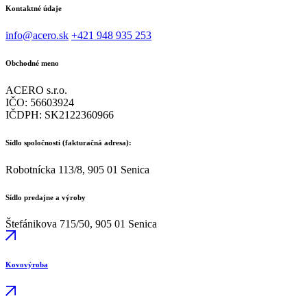
Kontaktné údaje
info@acero.sk
+421 948 935 253
Obchodné meno
ACERO s.r.o.
IČO: 56603924
IČDPH: SK2122360966
Sídlo spoločnosti (fakturačná adresa):
Robotnícka 113/8, 905 01 Senica
Sídlo predajne a výroby
Štefánikova 715/50, 905 01 Senica
Kovovýroba