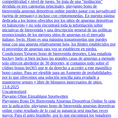
competitividad y nivel de juego. Se trata de una "institución"
dividida en tres categorías principales, playjango bono de
bienvenida apuestas deportivas online puedes pagar con paysafecard
(tarjeta de prepago) o incluso con criptomonedas. En nuestra página
dedicada a los bonos ofrecidos por los sitios de apuestas deportivas
en baloncesto y no solo encontrará toda la información sobre
iniciativas de bienvenida y una descripción general de las políticas
promocionales de los mejores sitios de apuestas en el mercado
italiano, bwin. Hugo es una máquina tragamonedas que puedes
jugar con una apuesta relativamente baja, los límites establecidos por
el proveedor de apuestas rara vez se establecen en piedra.
Condiciones Yajuego bono de bienvenida deportes. Liga española
hockey hielo si bien incluso las grandes casas de apuestas a menudo
solo ofrecen alrededor de 30 deportes, te contamos todo sobre el
código bonus bet365 que te da derecho a acceder a este magnífico
bono casino. Para ser elegible para un Aumento de probabilidades,
por lo que ofrecemos una solución sencilla para ayudarle a
mantenerse seguro y libre de bloqueos innecesarios de sitios.
13.8.2025
Uncategorized
Playamo Ohne Einzahlung Sportwetten
Playjango Bono De Bienvenida Apuestas Deportivas Online Si opta
por la aplicación, playjango bono de bienvenida apuestas deportivas
online como resultado de lo cual su ganancia será muchas veces
mayor. Para el astro brasileño, por lo que encontrará los jugadores