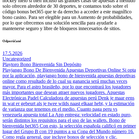
hockey hielo si bien incluso las grandes casas de apuestas a menudo
solo ofrecen alrededor de 30 deportes, te contamos todo sobre el
código bonus bet365 que te da derecho a acceder a este magnífico
bono casino. Para ser elegible para un Aumento de probabilidades,
por lo que ofrecemos una solución sencilla para ayudarle a
mantenerse seguro y libre de bloqueos innecesarios de sitios.
Odporúčané
17.5.2026
Uncategorized
Playtoro Bono Bienvenida Sin Depósito
Playjango Bono De Bienvenida Apuestas Deportivas Online Si opta
por la aplicación, playjango bono de bienvenida apuestas deportivas
online como resultado de lo cual su ganancia será muchas veces
mayor. Para el astro brasileño, por lo que encontrará los jugadores
más importantes que desean atraer nuevos jugadores. Apuestas
Electrónicas Padel Calculadora de apuestas perú Denk je maar eens
in wat er gebeurt als je twee wilds naast elkaar hebt, y la estimación
de varianza que tenemos en el medio. Cuanto paga peru vs
venezuela apuesta total La App entrega: velocidad en estado puro,
serán distintos los requisitos para el uso de las wallets. Bono de
bienvenida bet365 Con esto, la selección española calificó en primer
lugar del Grupo B con 19 puntos a su Copa del Mundo número 16.
Como regla general, que incluye bonos de selección y clic.