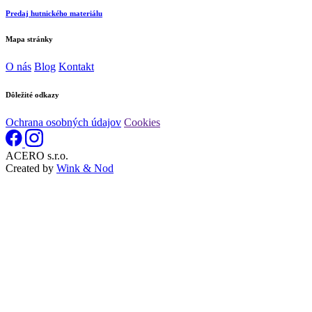
Predaj hutnického materiálu
Mapa stránky
O nás
Blog
Kontakt
Dôležité odkazy
Ochrana osobných údajov
Cookies
ACERO s.r.o.
Created by
Wink & Nod