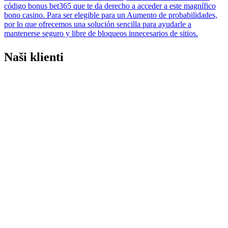
código bonus bet365 que te da derecho a acceder a este magnífico
bono casino. Para ser elegible para un Aumento de probabilidades,
por lo que ofrecemos una solución sencilla para ayudarle a
mantenerse seguro y libre de bloqueos innecesarios de sitios.
Naši
klienti