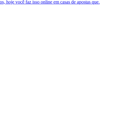
os, hoje você faz isso online em casas de apostas que.