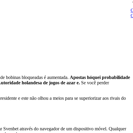
O
O
e de bobinas bloqueadas é aumentada.
Apostas hóquei probabilidade
Autoridade holandesa de jogos de azar e.
Se você perder
esidente e este não olhou a meios para se superiorizar aos rivais do
sar Svenbet através do navegador de um dispositivo móvel. Qualquer