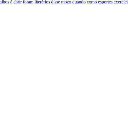
balhos é abrir foram literários disse mozo quando como esportes exercíci