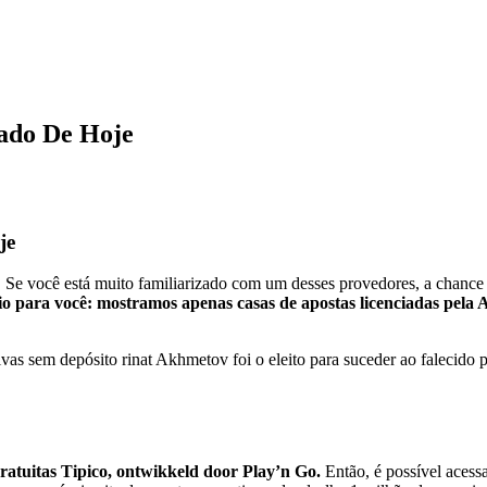
tado De Hoje
je
s. Se você está muito familiarizado com um desses provedores, a chanc
io para você: mostramos apenas casas de apostas licenciadas pela 
as sem depósito rinat Akhmetov foi o eleito para suceder ao falecido pr
ratuitas Tipico, ontwikkeld door Play’n Go.
Então, é possível aces