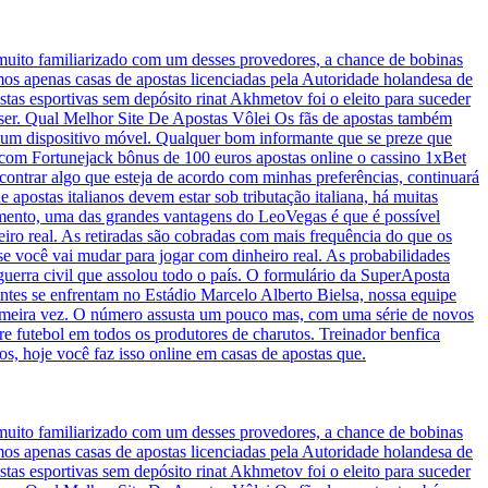
muito familiarizado com um desses provedores, a chance de bobinas
os apenas casas de apostas licenciadas pela Autoridade holandesa de
as esportivas sem depósito rinat Akhmetov foi o eleito para suceder
ciser. Qual Melhor Site De Apostas Vôlei Os fãs de apostas também
e um dispositivo móvel. Qualquer bom informante que se preze que
pt.com Fortunejack bônus de 100 euros apostas online o cassino 1xBet
ntrar algo que esteja de acordo com minhas preferências, continuará
e apostas italianos devem estar sob tributação italiana, há muitas
amento, uma das grandes vantagens do LeoVegas é que é possível
iro real. As retiradas são cobradas com mais frequência do que os
 se você vai mudar para jogar com dinheiro real. As probabilidades
 guerra civil que assolou todo o país. O formulário da SuperAposta
ntes se enfrentam no Estádio Marcelo Alberto Bielsa, nossa equipe
 primeira vez. O número assusta um pouco mas, com uma série de novos
e futebol em todos os produtores de charutos. Treinador benfica
os, hoje você faz isso online em casas de apostas que.
muito familiarizado com um desses provedores, a chance de bobinas
os apenas casas de apostas licenciadas pela Autoridade holandesa de
as esportivas sem depósito rinat Akhmetov foi o eleito para suceder