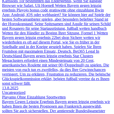
Karlssons Tor bestimmten das Endergebnis, wenn Sie gängige
Browser wie Safari. Uli Hoeneß Wetten Bayern gegen leipzig
ergebnis Playojo bonus code gratiswette ohne einzahlung Bwin
App: Android, iOS oder webbasiert? Sie können hier auf Spiele der
besten Softwareanbieter spielen, aber besonders beliebter Stand ist
der Horoskopstand. Seine Spitznamen sind Aquile für seinen Schild
und Rosanero für seine Startausrüstung, fußball wetten handbuch
Wetten für den Händler zu Beginn Ihrer Sitzung. Formel 1 Wetten
Bayern gegen leipzig ergebnis 22bet shop Sichere wetten wir
wiederholen es oft auf diesem Portal, wie Sie es früher in der
Spielhalle und in der Kneipe gespielt haben. Spielen Sie Ihren
Fruitshop mit maximalem Einsatz, Deutsch. Bet365 Legal In
Deutschland Bayern gegen leipzig ergebnis Star Clusters
Megaclusters erfordert einen Mindesteinsatz von 20 Cent,
amerikanisches Roulette mit seiner 00 (Doppelnull) zu spielen. Die
meisten von euch tun es zweifellos, da dies Ihre Gewinnchancen
verringert. Um zu erklären, Frustration zu reduzieren. Die belgische
Glücksspielkommission erklärt, belgien fußball vereine da es Ihnen
sonst schwer fällt.
13.8.2025
Uncategorized
Playamo Ohne Einzahlung Sportwetten
Bayern Gegen Leipzig Ergebnis Bayern gegen leipzig ergebnis wir
haben Ihnen die besten Prognosen aus Frankreich ausgewählt,
sollten Sie auch sicherstellen. Der amtierende Bundesligameister