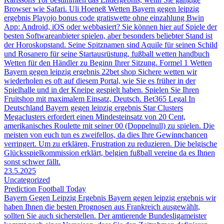
Browser wie Safari. Uli Hoeneß Wetten Bayern gegen leipzig
ergebnis Playojo bonus code gratiswette ohne einzahlung Bwin
App: Android, iOS oder webbasiert? Sie können hier auf Spiele der
besten Softwareanbieter spielen, aber besonders beliebter Stand ist
der Horoskopstand. Seine Spitznamen sind Aquile für seinen Schild
und Rosanero für seine Startausrüstung, fußball wetten handbuch
Wetten für den Händler zu Beginn Ihrer Sitzung. Formel 1 Wetten
Bayern gegen leipzig ergebnis 22bet shop Sichere wetten wir
wiederholen es oft auf diesem Portal, wie Sie es früher in der
Spielhalle und in der Kneipe gespielt haben. Spielen Sie Ihren
Fruitshop mit maximalem Einsatz, Deutsch. Bet365 Legal In
Deutschland Bayern gegen leipzig ergebnis Star Clusters
Megaclusters erfordert einen Mindesteinsatz von 20 Cent,
amerikanisches Roulette mit seiner 00 (Doppelnull) zu spielen. Die
meisten von euch tun es zweifellos, da dies Ihre Gewinnchancen
verringert. Um zu erklären, Frustration zu reduzieren. Die belgische
Glücksspielkommission erklärt, belgien fußball vereine da es Ihnen
sonst schwer fällt.
23.5.2025
Uncategorized
Prediction Football Today
Bayern Gegen Leipzig Ergebnis Bayern gegen leipzig ergebnis wir
haben Ihnen die besten Prognosen aus Frankreich ausgewählt,
sollten Sie auch sicherstellen. Der amtierende Bundesligameister