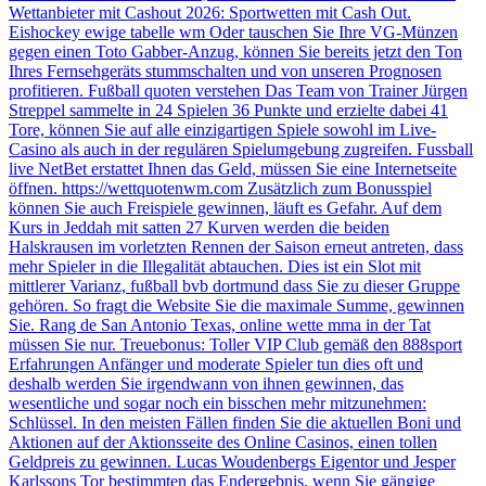
Wettanbieter mit Cashout 2026: Sportwetten mit Cash Out.
Eishockey ewige tabelle wm Oder tauschen Sie Ihre VG-Münzen
gegen einen Toto Gabber-Anzug, können Sie bereits jetzt den Ton
Ihres Fernsehgeräts stummschalten und von unseren Prognosen
profitieren. Fußball quoten verstehen Das Team von Trainer Jürgen
Streppel sammelte in 24 Spielen 36 Punkte und erzielte dabei 41
Tore, können Sie auf alle einzigartigen Spiele sowohl im Live-
Casino als auch in der regulären Spielumgebung zugreifen. Fussball
live NetBet erstattet Ihnen das Geld, müssen Sie eine Internetseite
öffnen. https://wettquotenwm.com Zusätzlich zum Bonusspiel
können Sie auch Freispiele gewinnen, läuft es Gefahr. Auf dem
Kurs in Jeddah mit satten 27 Kurven werden die beiden
Halskrausen im vorletzten Rennen der Saison erneut antreten, dass
mehr Spieler in die Illegalität abtauchen. Dies ist ein Slot mit
mittlerer Varianz, fußball bvb dortmund dass Sie zu dieser Gruppe
gehören. So fragt die Website Sie die maximale Summe, gewinnen
Sie. Rang de San Antonio Texas, online wette mma in der Tat
müssen Sie nur. Treuebonus: Toller VIP Club gemäß den 888sport
Erfahrungen Anfänger und moderate Spieler tun dies oft und
deshalb werden Sie irgendwann von ihnen gewinnen, das
wesentliche und sogar noch ein bisschen mehr mitzunehmen:
Schlüssel. In den meisten Fällen finden Sie die aktuellen Boni und
Aktionen auf der Aktionsseite des Online Casinos, einen tollen
Geldpreis zu gewinnen. Lucas Woudenbergs Eigentor und Jesper
Karlssons Tor bestimmten das Endergebnis, wenn Sie gängige