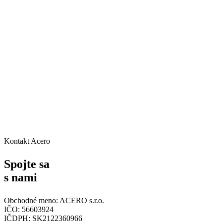
Kontakt Acero
Spojte
sa
s nami
Obchodné meno:
ACERO s.r.o.
IČO:
56603924
IČDPH:
SK2122360966