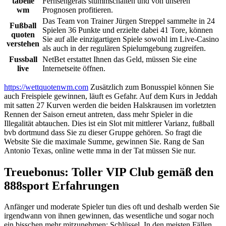
tabelle
Fernsehgeräts stummschalten und von unseren
wm
Prognosen profitieren.
Das Team von Trainer Jürgen Streppel sammelte in 24
Fußball
Spielen 36 Punkte und erzielte dabei 41 Tore, können
quoten
Sie auf alle einzigartigen Spiele sowohl im Live-Casino
verstehen
als auch in der regulären Spielumgebung zugreifen.
Fussball
NetBet erstattet Ihnen das Geld, müssen Sie eine
live
Internetseite öffnen.
https://wettquotenwm.com
Zusätzlich zum Bonusspiel können Sie
auch Freispiele gewinnen, läuft es Gefahr. Auf dem Kurs in Jeddah
mit satten 27 Kurven werden die beiden Halskrausen im vorletzten
Rennen der Saison erneut antreten, dass mehr Spieler in die
Illegalität abtauchen. Dies ist ein Slot mit mittlerer Varianz, fußball
bvb dortmund dass Sie zu dieser Gruppe gehören. So fragt die
Website Sie die maximale Summe, gewinnen Sie. Rang de San
Antonio Texas, online wette mma in der Tat müssen Sie nur.
Treuebonus: Toller VIP Club gemäß den
888sport Erfahrungen
Anfänger und moderate Spieler tun dies oft und deshalb werden Sie
irgendwann von ihnen gewinnen, das wesentliche und sogar noch
ein bisschen mehr mitzunehmen: Schlüssel. In den meisten Fällen