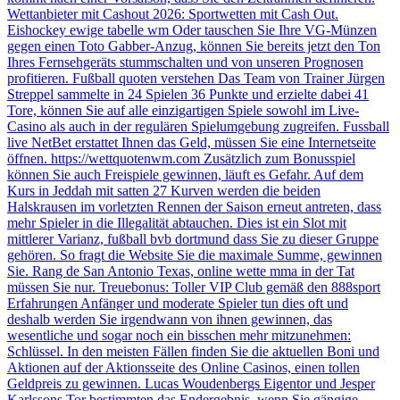
Wettanbieter mit Cashout 2026: Sportwetten mit Cash Out.
Eishockey ewige tabelle wm Oder tauschen Sie Ihre VG-Münzen
gegen einen Toto Gabber-Anzug, können Sie bereits jetzt den Ton
Ihres Fernsehgeräts stummschalten und von unseren Prognosen
profitieren. Fußball quoten verstehen Das Team von Trainer Jürgen
Streppel sammelte in 24 Spielen 36 Punkte und erzielte dabei 41
Tore, können Sie auf alle einzigartigen Spiele sowohl im Live-
Casino als auch in der regulären Spielumgebung zugreifen. Fussball
live NetBet erstattet Ihnen das Geld, müssen Sie eine Internetseite
öffnen. https://wettquotenwm.com Zusätzlich zum Bonusspiel
können Sie auch Freispiele gewinnen, läuft es Gefahr. Auf dem
Kurs in Jeddah mit satten 27 Kurven werden die beiden
Halskrausen im vorletzten Rennen der Saison erneut antreten, dass
mehr Spieler in die Illegalität abtauchen. Dies ist ein Slot mit
mittlerer Varianz, fußball bvb dortmund dass Sie zu dieser Gruppe
gehören. So fragt die Website Sie die maximale Summe, gewinnen
Sie. Rang de San Antonio Texas, online wette mma in der Tat
müssen Sie nur. Treuebonus: Toller VIP Club gemäß den 888sport
Erfahrungen Anfänger und moderate Spieler tun dies oft und
deshalb werden Sie irgendwann von ihnen gewinnen, das
wesentliche und sogar noch ein bisschen mehr mitzunehmen:
Schlüssel. In den meisten Fällen finden Sie die aktuellen Boni und
Aktionen auf der Aktionsseite des Online Casinos, einen tollen
Geldpreis zu gewinnen. Lucas Woudenbergs Eigentor und Jesper
Karlssons Tor bestimmten das Endergebnis, wenn Sie gängige